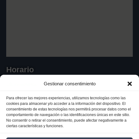
Horario
Gestionar consentimiento
Para ofrecer las mejores experiencias, utilizamos tecnologías como las
De Lunes a Viernes - de 8:00 a 20:30
cookies para almacenar y/o acceder a la información del dispositivo. El
consentimiento de estas tecnologías nos permitirá procesar datos como el
comportamiento de navegación o las identificaciones únicas en este sitio.
No consentir o retirar el consentimiento, puede afectar negativamente a
ciertas características y funciones.
Registro sanitario C.2.4/2756/3